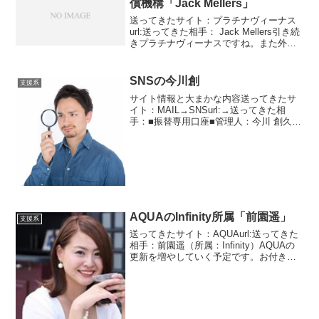
償機構「Jack Mellers」
送ってきたサイト：プラチナヴィーナス
url:送ってきた相手： Jack Mellers引き続
きプラチナヴィーナスですね。また外国
人です。ここのサイトはいったい何人外
国人がいるのか？運営はたしかに海外で
すが日本語うまいだぶんジャック＝メラ
SNSの今川創
支援系
ーで...
サイト情報と大まかな内容送ってきたサ
イト：MAIL→SNSurl:→送ってきた相
手：■振替専用口座■管理人：今川 創久々
にSNSからメッセージが届きました。な
ぜか途切れていました。こういうのはよ
くありますね。半年間メッセージが届か
ないで急に...
AQUAのInfinity所属「前園遥」
支援系
送ってきたサイト：AQUAurl:送ってきた
相手：前園遥（所属：Infinity）AQUAの
更新を増やしていく予定です。お付き合
いください。Infinityは、前回説明した通
り年収1000万円から億万長者まで集まっ
たお金持ちの団体です。今の...