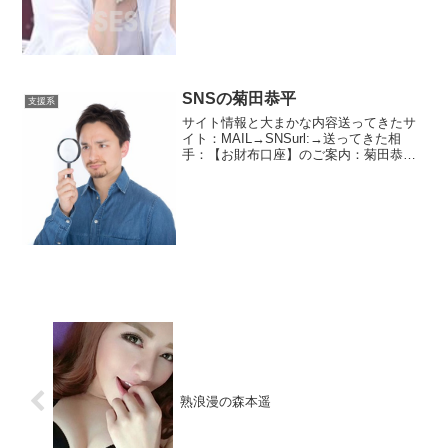
SNSの菊田恭平
支援系
サイト情報と大まかな内容送ってきたサ
イト：MAIL→SNSurl:→送ってきた相
手：【お財布口座】のご案内：菊田恭平
SNSに戻ります。今度はお財布口座とい
う話です。お財布携帯のことですかね？
お客様専用のお財布。財布って自分専用
じゃないのかい...
熟浪漫の森本遥