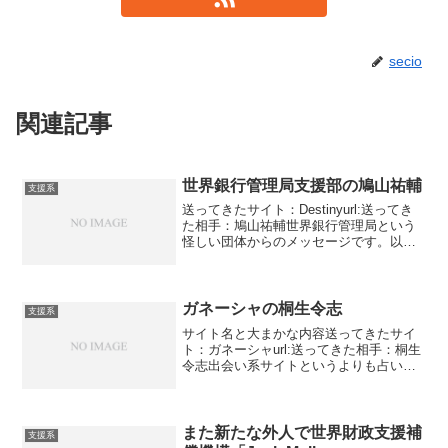
secio
関連記事
世界銀行管理局支援部の鳩山祐輔
支援系
送ってきたサイト：Destinyurl:送ってき
た相手：鳩山祐輔世界銀行管理局という
怪しい団体からのメッセージです。以前
野村克哉からの支援話がありました。そ
れと密な関係の方。それが鳩山祐輔で
す。世界銀行管理局なんて団体はありま
せん。野村は世...
ガネーシャの桐生令志
支援系
サイト名と大まかな内容送ってきたサイ
ト：ガネーシャurl:送ってきた相手：桐生
令志出会い系サイトというよりも占いサ
イトですね。たまにあったりします。私
から見れば普段来ているのも出会い系サ
イトとは言えませんね。どっちも同じで
す。ガネーシャとい...
また新たな外人で世界財政支援補
支援系