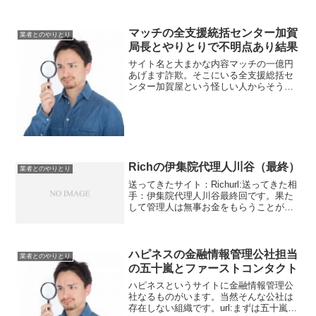
マッチの全支援統括センター加賀
業者とのやりとり
局長とやりとりで不明点あり結果
サイト名と大まかな内容マッチの一億円
あげます詐欺。そこにいる全支援総括セ
ンター加賀屋という怪しい人からそうい
うメッセージが届きました。まあ詐欺だ
と思いつつ申し込んでみました。前回は1
億円分のポイントが反映されました。し
かし、それではあまり意...
Richの伊集院代理人川谷（最終）
業者とのやりとり
送ってきたサイト：Richurl:送ってきた相
手：伊集院代理人川谷最終回です。果た
して管理人は無事お金をもらうことがで
きたのでしょうか？まあ考えるまでもな
いですね。メッセージ【特別ゲスト様】
口座同士の接続により特別ゲスト様が送
っていただいた...
ハピネスの金融情報管理公社担当
業者とのやりとり
の五十嵐とファーストコンタクト
ハピネスというサイトに金融情報管理公
社なるものがいます。当然そんな公社は
存在しない組織です。url:まずは五十嵐の