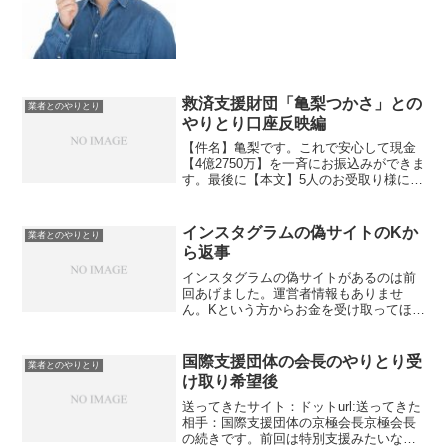
プロフィールです。五十嵐のプロフとメ
ッセージ金融情報管理公社の五十嵐で
す。当公社では、100を超えるSNSサイト
にて、援助希望...
救済支援財団「亀梨つかさ」との
業者とのやりとり
やりとり口座反映編
【件名】亀梨です。これで安心して現金
【4億2750万】を一斉にお振込みができま
す。最後に【本文】5人のお受取り様には
申請頂いた口座情報に誤りがないかを確
認の上、【口座反映承諾】と受取りサイ
ンをお願いしておりますので、残る貴方
インスタグラムの偽サイトのKか
業者とのやりとり
からの【口座反映...
ら返事
インスタグラムの偽サイトがあるのは前
回あげました。運営者情報もありませ
ん。Kという方からお金を受け取ってほし
いということでそれに対して私は了承す
るというメッセージを送りました。ご連
絡頂けたという事は、少しでもそこにご
国際支援団体の会長のやりとり受
業者とのやりとり
縁が生まれたのだと、私は...
け取り希望後
送ってきたサイト：ドットurl:送ってきた
相手：国際支援団体の京極会長京極会長
の続きです。前回は特別支援みたいな形