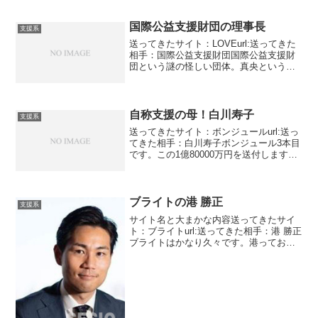
国際公益支援財団の理事長
支援系
送ってきたサイト：LOVEurl:送ってきた
相手：国際公益支援財団国際公益支援財
団という謎の怪しい団体。真央という女
性からのメールがはじまりでした。娘が
心臓の病という状況。しかも、日本では
手術ができない。ドイツじゃないとでき
ないと・・・・こ...
自称支援の母！白川寿子
支援系
送ってきたサイト：ボンジュールurl:送っ
てきた相手：白川寿子ボンジュール3本目
です。この1億80000万円を送付しますと
いう依頼主が白川です。お年寄りです。
支援の母というらしいです。新宿の母
か！！！笑えてきます。不安になること
はありません...
ブライトの港 勝正
支援系
サイト名と大まかな内容送ってきたサイ
ト：ブライトurl:送ってきた相手：港 勝正
ブライトはかなり久々です。港っておじ
さんからメッセージが来ました。年の割
に文面が幼いです。こんな人が担当で大
丈夫でしょうか？改行なくて読みにくか
ったです。びっく...