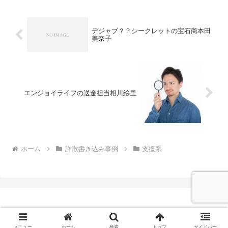
た。ダウリと名乗っ...
デジャブ？？シークレットの宝石商本田
美奈子
エンジョイライフの送金担当相川絵里
ホーム
詐欺書き込み事例
支援系
© 2014 セシオの悪徳・良質出会い系サイト評価レポート.
メニュー
ホーム
検索
トップ
サイドバー