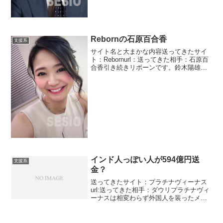
Rebornの石原百合香
支援系
サイト名と大まかな内容送ってきたサイ
ト：Rebornurl：送ってきた相手：石原百
合香引き続きリボーンです。鈴木陽雄関
連です。その鈴木陽雄のリボーンの運営
責任者です。9820万円を受け取ってほし
いと言ってきました。そしてその送金担
当が石原百...
インド人っぽい人が594億円送
支援系
金？
送ってきたサイト：プラチナヴィーナス
url:送ってきた相手：ダウリプラチナヴィ
ーナスは相変わらず外国人を装ったメッ
セージが多いですね。イタリア人が多か
ったですが今度はインド人っぽ人です。
写真を画像検索で調べたらインド人でし