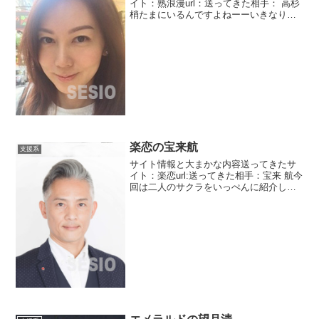
イト：熟浪漫url：送ってきた相手： 高杉
梢たまにいるんですよねーーいきなり愛
の告白をしてくるサクラが・・・・あな
たへの愛は揺るぎませんってあったこと
もないし、メッセージのやりとりもした
ことないのに・・・...
楽恋の宝来航
支援系
サイト情報と大まかな内容送ってきたサ
イト：楽恋url:送ってきた相手：宝来 航今
回は二人のサクラをいっぺんに紹介しま
す。二人というより一人と一つの組織で
すね。一人は宝来 航という初老の人。そ
して組織の方はWCA(世界コミュニティ協
会)です。...