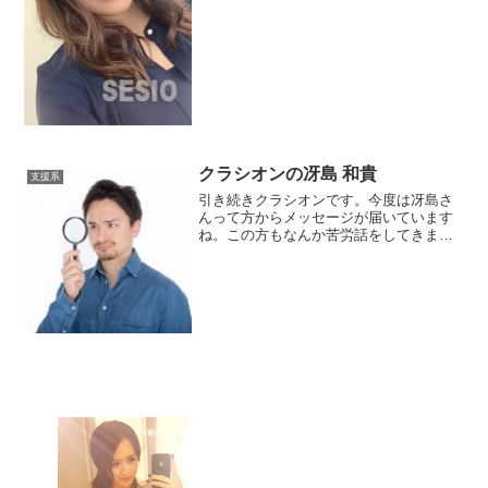
が支援詐欺丸出しだからです。サイトの
レイアウトもありがちです。おそらくサ
イト名を変え...
クラシオンの冴島 和貴
支援系
引き続きクラシオンです。今度は冴島さ
んって方からメッセージが届いています
ね。この方もなんか苦労話をしてきまし
た。息子さんが心臓の病と持ってたそう
です。ちょっとワンパターン過ぎません
か？手術費用を出してくれた団体がいた
のことです。もうちょっと他のネタを考
えられないのですかね？本当に難病の子
供抱えている方に失礼ですよ？作り話は
いい加減にやめましょうよ？