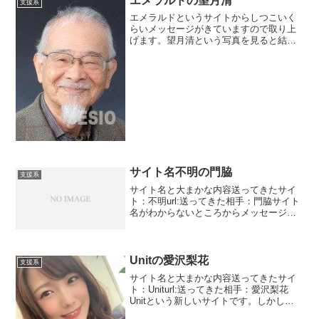
エメラルドの望月清
支援系
エメラルドというサイトからしつこいく
らいメッセージがきていますので取り上
げます。望月清という写真を見ると結構
年配ですね。その割には文面が幼稚が感
じがしますね。敬語の使い方がわかって
るようでわかってない様子。そこはまあ
どうでもいいので細かい指摘は省きま
す。40年以上鑑定師をしているそうで
す。
サイト名不明の門脇
支援系
サイト名と大まかな内容送ってきたサイ
ト：不明url:送ってきた相手：門脇サイト
名がわからないところからメッセージが
来ました。門脇さんって人です。だけど
内容を見るとどこかで見覚えがあるので
す。ローズマリー？？？？前に扱ったこ
とがあります。20...
Unitの愛沢梨花
支援系
サイト名と大まかな内容送ってきたサイ
ト：Uniturl:送ってきた相手：愛沢梨花
Unitという新しいサイトです。しかし、
全く新しみはありません。なぜなら手口