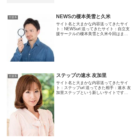
行委員：本多佐奈子少し日にちが空いて
しまいました。それでもGLOBAは健在で
すね。よく活動していると思います。
2022...
NEWSの榎本美雪と久米
支援系
サイト名と大まかな内容送ってきたサイ
ト：NEWSurl:送ってきたサイト：自立支
援サークルの榎本美雪と久米今回はまと
めて2名のサクラを紹介します。榎本美雪
と久米です。二人は自立支援サークルに
所属しています。最初に発見したメッセ
ージは榎本美雪...
ステップの速水 友加里
支援系
サイト名と大まかな内容送ってきたサイ
ト：ステップurl:送ってきた相手：速水 友
加里ステップという新しいサイトです。
最初に紹介するのは女性会員になりま
す。速水友加里という方です。筆頭株主
と言っていますがどこの会社のなんです
かね？未公開株だと...