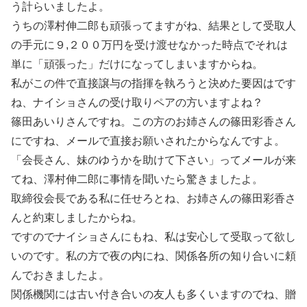
う計らいましたよ。
うちの澤村伸二郎も頑張ってますがね、結果として受取人
の手元に９,２００万円を受け渡せなかった時点でそれは
単に「頑張った」だけになってしまいますからね。
私がこの件で直接譲与の指揮を執ろうと決めた要因はです
ね、ナイショさんの受け取りペアの方いますよね？
篠田あいりさんですね。この方のお姉さんの篠田彩香さん
にですね、メールで直接お願いされたからなんですよ。
「会長さん、妹のゆうかを助けて下さい」ってメールが来
てね、澤村伸二郎に事情を聞いたら驚きましたよ。
取締役会長である私に任せろとね、お姉さんの篠田彩香さ
んと約束しましたからね。
ですのでナイショさんにもね、私は安心して受取って欲し
いのです。私の方で夜の内にね、関係各所の知り合いに頼
んでおきましたよ。
関係機関には古い付き合いの友人も多くいますのでね、贈