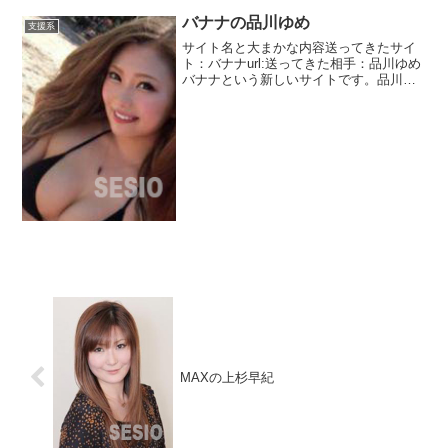
バナナの品川ゆめ
支援系
サイト名と大まかな内容送ってきたサイ
ト：バナナurl:送ってきた相手：品川ゆめ
バナナという新しいサイトです。品川ゆ
めというギャルっぽい人からのメッセー
ジ・9800万円の送金案内ですね。メール
アドレスの確認をしてきました。＠から
先は伏せさせて...
MAXの上杉早紀