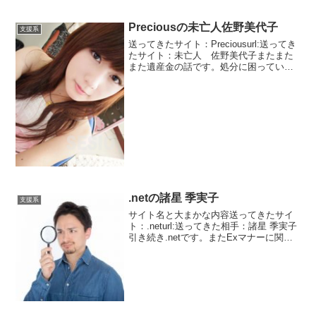
Preciousの未亡人佐野美代子
支援系
送ってきたサイト：Preciousurl:送ってき
たサイト：未亡人 佐野美代子またまた
また遺産金の話です。処分に困っている
そうです。同じプレシャスというサイト
ですがいっそのこと出会い系サイトでは
なく、遺産相続のマッチングサイトと書
いたら？？...
.netの諸星 季実子
支援系
サイト名と大まかな内容送ってきたサイ
ト：.neturl:送ってきた相手：諸星 季実子
引き続き.netです。またExマナーに関す
る話です。今度は詳細を説明してくれて
います。彼女が担当ではないみたいです
が・・・・見ると電子マネーかと思った
らそう...