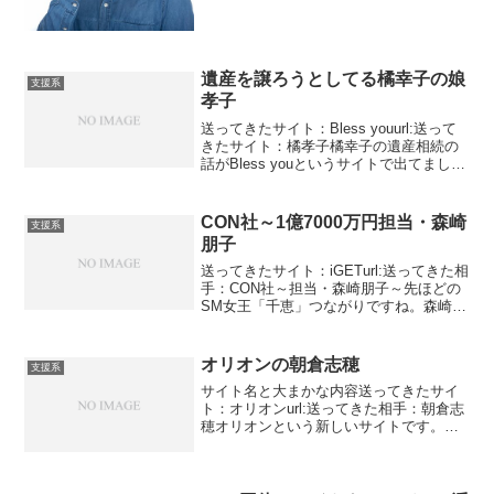
絶対に登録しないようにしてください。
手口はやっぱり支援...
遺産を譲ろうとしてる橘幸子の娘
支援系
孝子
送ってきたサイト：Bless youurl:送って
きたサイト：橘孝子橘幸子の遺産相続の
話がBless youというサイトで出てまし
た。夫が出てきて息子が出てきて今度は
娘です。どうやらこの幸子という老婆
は、生前から慈善活動が好きだったよう
CON社～1億7000万円担当・森崎
支援系
です...
朋子
送ってきたサイト：iGETurl:送ってきた相
手：CON社～担当・森崎朋子～先ほどの
SM女王「千恵」つながりですね。森崎さ
んがどうのこうのいてましたね。千恵か
ら直接お金をもらえるわけじゃなく、こ
の森崎を通さないといけないまあ普通お
オリオンの朝倉志穂
支援系
金を振り込...
サイト名と大まかな内容送ってきたサイ
ト：オリオンurl:送ってきた相手：朝倉志
穂オリオンという新しいサイトです。朝
倉志穂という小さいお子さんがいるママ
さんです。今のところ、サポートセンタ
ーを入れると3名の方からメッセージが届