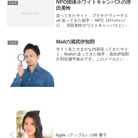
いていますが目立...
NPO団体ホワイトキャンバスの浮
支援系
田美怜
送ってきたサイト：プラチナヴィーナス
url:送ってきた相手： NPO〔ﾎﾜｲﾄｷｬﾝﾊﾞ
ｽ〕 浮田美怜ホワイトキャンバスという
NPO団体。こういう詐欺サイトはNPO団
体が多いです。団体をなのっておけば信
用されると思っているのでしょう。麻薬
Mailの清武伊知郎
支援系
や...
サイト名と大まかな内容送ってきたサイ
ト：Mailurl:送ってきた相手：清武伊知郎
久利生徹平絡みです。このメールという
サイトではたくさんの人からメッセージ
が届いています。要は送金のお話なので
す。こんだけ多いとわけわからなくなり
ますね。一応窓...
Apple（アップル）の柊 響子