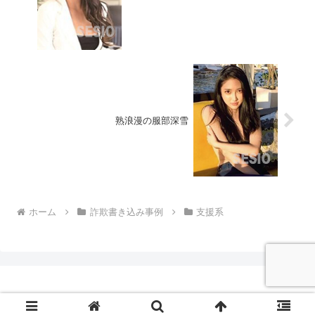
熟浪漫の服部深雪
ホーム
詐欺書き込み事例
支援系
© 2014 セシオの悪徳・良質出会い系サイト評価レポート.