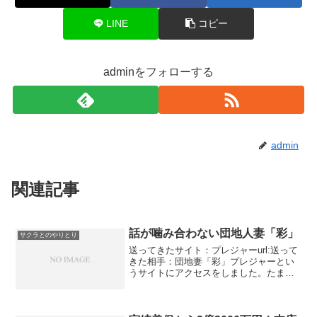
LINE
コピー
adminをフォローする
admin
関連記事
話が噛み合わない団地人妻「彩」
サクラとのやりとり
送ってきたサイト：プレジャーurl:送って
きた相手：団地妻「彩」プレジャーとい
うサイトにアクセスをしました。たまた
ま受信してなにやら人妻が面白いメッセ
ージを送ってきたものでモバゲーやって
ますか？？？といってきたのでちょっと