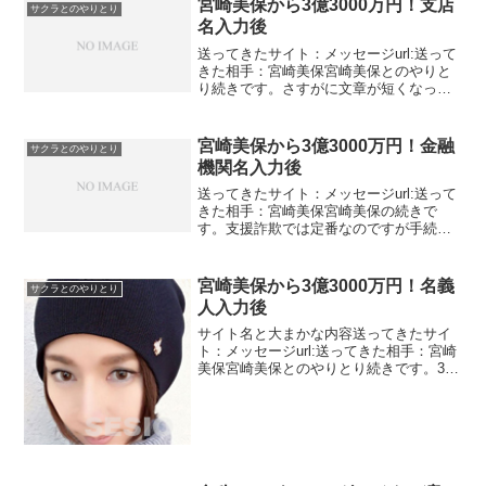
返信してみました。...
宮崎美保から3億3000万円！支店
サクラとのやりとり
名入力後
送ってきたサイト：メッセージurl:送って
きた相手：宮崎美保宮崎美保とのやりと
り続きです。さすがに文章が短くなって
きましたね。3億3000万円を振り込むって
だけなのに1通1通1から4まで入力ってめ
んどくさいですね。システムの関係上ら
宮崎美保から3億3000万円！金融
サクラとのやりとり
しいです...
機関名入力後
送ってきたサイト：メッセージurl:送って
きた相手：宮崎美保宮崎美保の続きで
す。支援詐欺では定番なのですが手続き
っていつも段階を踏むのですよね当然、
口座情報が必要なわけです。金融機関
名、支店名、口座番号、名義人が必要な
宮崎美保から3億3000万円！名義
サクラとのやりとり
わけですがなぜかひとつ...
人入力後
サイト名と大まかな内容送ってきたサイ
ト：メッセージurl:送ってきた相手：宮崎
美保宮崎美保とのやりとり続きです。3億
3000万円もらえる話ですが・・・・口座
情報をいちいち小出しに送るすっごいめ
んどくさい。3通目でオイカケトシカズと
仮の名前を...