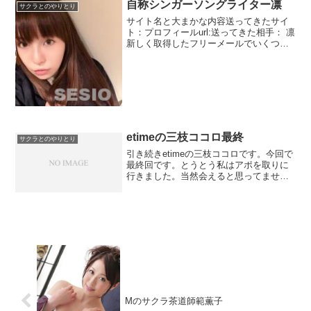
自称シンガーソングライター凛
サクラとのやりとり
サイト名と大まかな内容送ってきたサイ
ト：プロフィールurl:送ってきた相手： 凛
新しく取得したフリーメールでいくつか
出会い系登録しました。このプロフィー
ルというサイトは登録した覚えはありま
せん。だいいちプロフィールというサイ
ト名センスないで...
etimeの三枝ココロ最終
サクラとのやりとり
引き続きetimeの三枝ココロです。今回で
最終回です。とうとう私はアポを取りに
行きました。当然会えると思ってませ
ん。ではそろそろ約束するか今週の金曜
とか暇かい？明日でもいいけどね。まず
は夕方に船橋でスペイン料理といこう↓明
日でも金曜でも大丈...
Mのサクラ茶道師範薫子