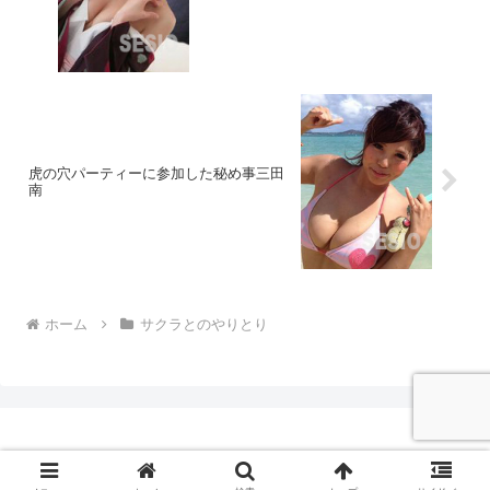
虎の穴パーティーに参加した秘め事三田
南
ホーム
サクラとのやりとり
© 2014 セシオの悪徳・良質出会い系サイト評価レポート.