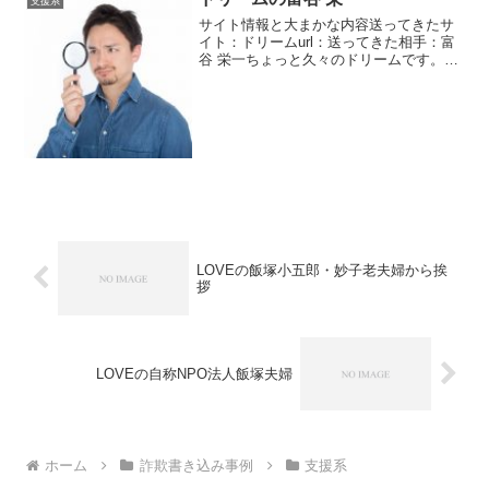
支援系
サイト情報と大まかな内容送ってきたサ
イト：ドリームurl：送ってきた相手：富
谷 栄一ちょっと久々のドリームです。毎
日連絡してくれるマメな方です。他にも
富谷関連でいっぱいメッセージがきま
す。秘書が何人かいてメッセージを送っ
てきます。秘書意味あ...
LOVEの飯塚小五郎・妙子老夫婦から挨
拶
LOVEの自称NPO法人飯塚夫婦
ホーム
詐欺書き込み事例
支援系