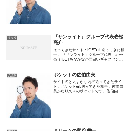
裁などの処罰が課せられる恐れがあると
脅してきました。今のところ何も起きて
いませんが・・・脅迫罪になりますよ？
どうやら私だけお金を受け取っていない
のが原因だそうです。それで給料差し押
さえってどういうことでしょうかね？
『サンライト』グループ代表岩松
支援系
亮介
送ってきたサイト：iGETurl:送ってきた相
手： 『サンライト』グループ代表 岩松
亮介iGETもなかなか面白いギャグセンス
をお持ちですね。1億2千万円を届けたい
けど私の住所が確認できてないので折り
返し連絡がほしいと佐川急便営業所で長
ポケットの佐伯由美
支援系
時間待...
サイト名と大まかな内容送ってきたサイ
ト：ポケットurl:送ってきた相手：佐伯由
美かなり久々のポケットです。佐伯由美
子さんからのメッセージです。劇場型支
援詐欺が特徴です。314万5000円と93日
間メール送信無料をゲットしました。お
金はともか...
ドリームの富谷 栄一