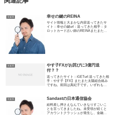
関連記事
幸せの鍵のREINA
支援系
サイト情報と大まかな内容送ってきたサ
イト：幸せの鍵url：送ってきた相手：タ
ロットカード占い師のREINAまたまた幸
せの鍵です。同じサイトで申し訳ござい
ません。これ入れてあと二つくらいで一
旦終了しますのでお付き合いください。
今度はタロット占...
やす子FXがお詫びに3億円送
支援系
付？？
送ってきたサイト：iGETurl:送ってきた相
手：やす子【FX】またまた太陽組合絡み
ですね。前回は真紀子です。いずれも後
ろにFXとついています。前は3000万円を
分配送付という話でしたしかし、今回は
60億円。その時は資産家の気まぐれだっ
Sandastの日本通信協会
支援系
たみ...
給料差し押さえなんていきなりすごいこ
とを言ってきましたね。未受領が続くと
アカウントクラッシュが発生し、金融制