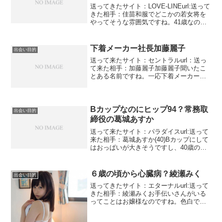
送ってきたサイト：LOVE-LINEurl:送って
きた相手：佳苗和服でどこかの若女将を
やってそうな雰囲気ですね。41歳なので
熟女の域に入りますね。写真見る限りで
はえろさは感じません。男を磨いてくだ
さいとなぜか上から目線です。自分と釣
下着メーカー社長加藤麗子
出会い目的
り合う男...
送って来たサイト：セントラルurl：送っ
て来た相手：加藤麗子加藤麗子聞いたこ
とある名前ですね。一応下着メーカーの
社長をしているそうです。前にもありま
したねわかってるだけでも下着メーカー
社長はこれで4人目です。その業界の社長
は出会い系に登録す...
Bカップなのにヒップ94？常務取
出会い目的
締役の葛城あすか
送って来たサイト：パラダイスurl:送って
来た相手：葛城あすか(40)Bカップにして
はおっぱいが大きそうですし、40歳の割
に若いと思います、それにしてもスリー
サイズがバストが74センチなのにヒップ
が94センチっておかしいです。そんな人
６歳の頃から心臓病？綾瀬みく
出会い目的
いるの...
送ってきたサイト：エターナルurl:送って
きた相手：綾瀬みくお手伝いさんがいる
ってことはお嬢様なのですね。色白でス
タイルがよくていい写真をチョイスして
いると思います。健康的に見えますが彼