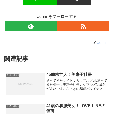
adminをフォローする
admin
関連記事
45歳未亡人！美恵子社長
出会い目的
送ってきたサイト：カップルズurl:送って
きた相手：美恵子社長カップルズは爆乳
が多いです。さっきの38歳バツイチと違
って垂れているかんじがします。年齢的
なものでしょうかさっきはバツイチでし
たが今度は未亡人です。未亡人の率は半
端ないです。さら...
41歳の和服美女！LOVE-LINEの
出会い目的
佳苗