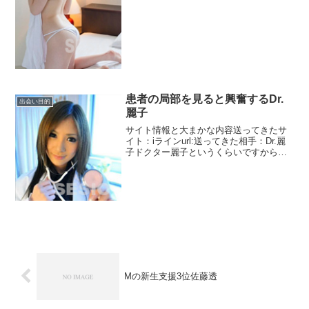
女は重い病を抱えています。６歳からず
っと闘病していたみ...
患者の局部を見ると興奮するDr.
出会い目的
麗子
サイト情報と大まかな内容送ってきたサ
イト：iラインurl:送ってきた相手：Dr.麗
子ドクター麗子というくらいですから医
者です。ドクターXを意識してるのでしょ
うか？小さな病院経営でもベンツ乗れる
のですねまあベンツといってもピンキリ
ですからそこ...
Mの新生支援3位佐藤透