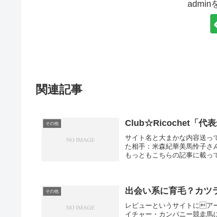
admi
関連記事
Club☆Ricochet「
その他
サイト名と大まかな内容送って
た相手：米森紀華美馬怜子さ
もっともこちらの記事に載って
出会い系に育毛？カツ
その他
レビューというサイトにア
イチャー・カンパニー競走馬