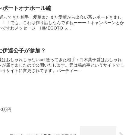
レポートオナホール編
l:送ってきた相手：愛華またまた愛華から出会い系レポートきまし
！！！でも、これは作り話しなんですねーーー！キャンペーンとか
すわメッセージ HIMEGOTOっ...
に伊達公子が参加？
はおしゃれじゃないurl:送ってきた相手：白木葉子愛はおしゃれ
トが届きましたので公開いたします。元は秘め事というサイトでし
うサイトに変更されてます。パーティー...
0万円