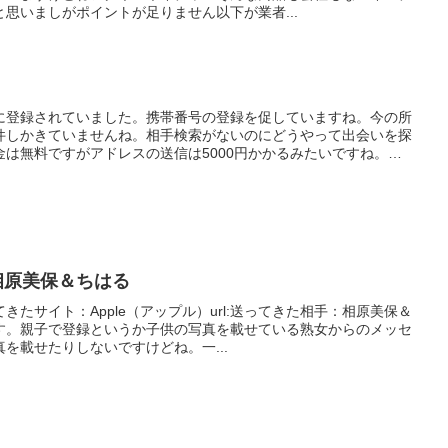
思いましがポイントが足りません以下が業者...
に登録されていました。携帯番号の登録を促していますね。今の所
件しかきていませんね。相手検索がないのにどうやって出会いを探
は無料ですがアドレスの送信は5000円かかるみたいですね。唯
の相原美保＆ちはる
たサイト：Apple（アップル）url:送ってきた相手：相原美保＆
す。親子で登録というか子供の写真を載せている熟女からのメッセ
を載せたりしないですけどね。一...