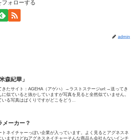
nをフォローする
admin
代表米森紀華」
きたサイト：AGEHA（アゲハ）→ラストステージurl:→送ってき
んに似ていると抜かしていますが写真を見ると全然似ていません。
いる写真はぱくりですがどこをどう...
ラメーカー？
ートネイチャーっぽい企業が入っています。よく見るとアグネスネ
にいますけどねアグネスネイチャーそんな商品も会社もないインチ